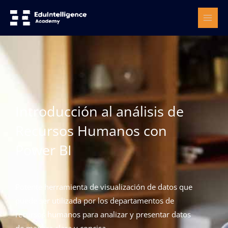
Ir
al
contenido
Introducción al análisis de
Recursos Humanos con
Power BI
Potente herramienta de visualización de datos que
puede ser utilizada por los departamentos de
recursos humanos para analizar y presentar datos